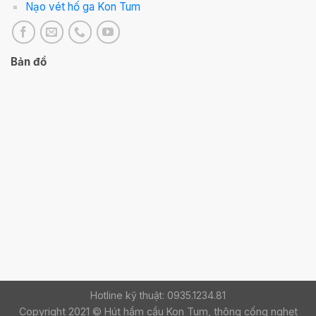
Nạo vét hố ga Kon Tum
Bản đồ
Hotline kỹ thuật: 0935.1234.81
Copyright 2021 © Hút hầm cầu Kon Tum, thông cống nghẹt