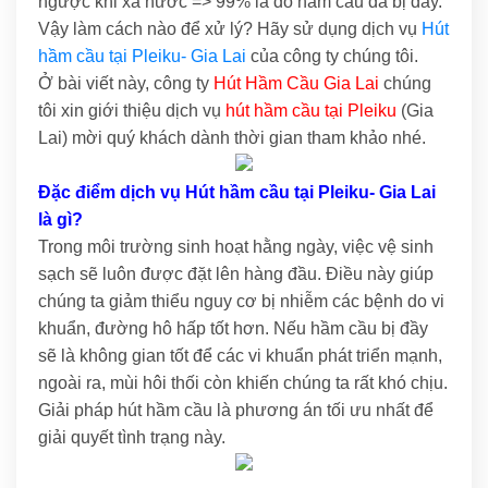
ngược khi xả nước => 99% là do hầm cầu đã bị đầy.
Vậy làm cách nào để xử lý? Hãy sử dụng dịch vụ
Hút
hầm cầu tại Pleiku- Gia Lai
của công ty chúng tôi.
Ở bài viết này, công ty
Hút Hầm Cầu Gia Lai
chúng
tôi xin giới thiệu dịch vụ
hút hầm cầu tại Pleiku
(Gia
Lai) mời quý khách dành thời gian tham khảo nhé.
Đặc điểm dịch vụ Hút hầm cầu tại Pleiku- Gia Lai
là gì?
Trong môi trường sinh hoạt hằng ngày, việc vệ sinh
sạch sẽ luôn được đặt lên hàng đầu. Điều này giúp
chúng ta giảm thiểu nguy cơ bị nhiễm các bệnh do vi
khuẩn, đường hô hấp tốt hơn. Nếu hầm cầu bị đầy
sẽ là không gian tốt để các vi khuẩn phát triển mạnh,
ngoài ra, mùi hôi thối còn khiến chúng ta rất khó chịu.
Giải pháp hút hầm cầu là phương án tối ưu nhất để
giải quyết tình trạng này.