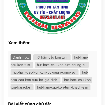
Xem thêm:
Danh mục:
hút hầm cầu kon tum
hut-ham-
cau-kon-tum
hut-ham-cau-kon-tum-chung-cu
hut-ham-cau-kon-tum-co-quan-cong-so
hut-
ham-cau-kon-tum-ho-gia-dinh
hut-ham-cau-kon-
tum-karaoke
hut-ham-cau-kon-tum-khach-san
Bài viết cùng chủ đề: