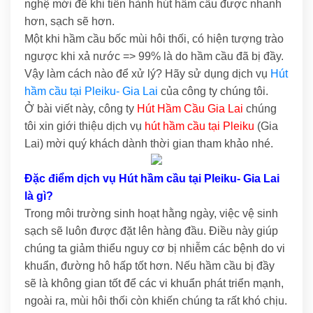
nghệ mới để khi tiến hành hút hầm cầu được nhanh
hơn, sạch sẽ hơn.
Một khi hầm cầu bốc mùi hôi thối, có hiện tượng trào
ngược khi xả nước => 99% là do hầm cầu đã bị đầy.
Vậy làm cách nào để xử lý? Hãy sử dụng dịch vụ
Hút
hầm cầu tại Pleiku- Gia Lai
của công ty chúng tôi.
Ở bài viết này, công ty
Hút Hầm Cầu Gia Lai
chúng
tôi xin giới thiệu dịch vụ
hút hầm cầu tại Pleiku
(Gia
Lai) mời quý khách dành thời gian tham khảo nhé.
Đặc điểm dịch vụ Hút hầm cầu tại Pleiku- Gia Lai
là gì?
Trong môi trường sinh hoạt hằng ngày, việc vệ sinh
sạch sẽ luôn được đặt lên hàng đầu. Điều này giúp
chúng ta giảm thiểu nguy cơ bị nhiễm các bệnh do vi
khuẩn, đường hô hấp tốt hơn. Nếu hầm cầu bị đầy
sẽ là không gian tốt để các vi khuẩn phát triển mạnh,
ngoài ra, mùi hôi thối còn khiến chúng ta rất khó chịu.