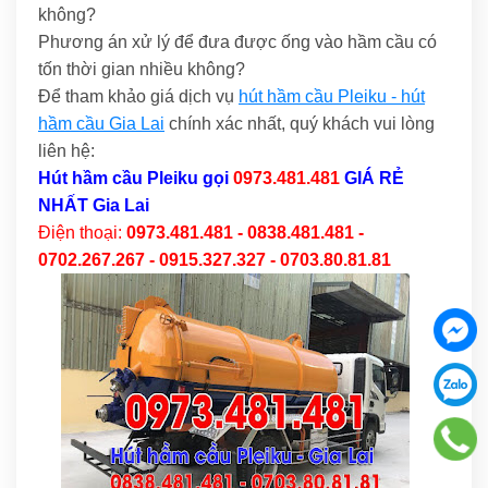
không?
Phương án xử lý để đưa được ống vào hầm cầu có
tốn thời gian nhiều không?
Để tham khảo giá dịch vụ
hút hầm cầu Pleiku - hút
hầm cầu Gia Lai
chính xác nhất, quý khách vui lòng
liên hệ:
Hút hầm cầu Pleiku
gọi
0973.481.481
GIÁ RẺ
NHẤT Gia Lai
Điện thoại:
0973.481.481 - 0838.481.481 -
0702.267.267 - 0915.327.327 - 0703.80.81.81