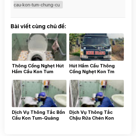
cau-kon-tum-chung-cu
Bài viết cùng chủ đề:
Thông Cống Nghẹt Hút
Hút Hầm Cầu Thông
Hầm Cầu Kon Tum
Cống Nghẹt Kon Tm
0783517777
0783517777
Dịch Vụ Thông Tắc Bồn
Dịch Vụ Thông Tắc
Cầu Kon Tum-Quảng
Chậu Rửa Chén Kon
Ngãi-Uy Tín Nhanh
Tum- Quảng Ngãi- Uy
Chóng, Gía Tốt 24h
Tín 24h Gía Rẻ
0587881881
0838481481