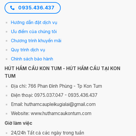
0935.436.437
Hướng dẫn đặt dịch vụ
Ưu điểm của chúng tôi
Chương trình khuyến mãi
Quy trình dịch vụ
Chính sách bảo hành
HÚT HẦM CẦU KON TUM - HÚT HẦM CẦU TẠI KON
TUM
Địa chỉ: 766 Phan Đình Phùng - Tp Kon Tum
Điện thoại: 0975.037.047 - 0935.436.437
Email: huthamcaupleikugialai@gmail.com
Website: www.huthamcaukontum.com
Giờ làm việc
24/24h Tất cả các ngày trong tuần