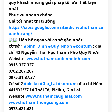
quý khách những giải pháp tối ưu, tiết kiệm
nhất
Phục vụ nhanh chóng
Giá tốt nhất thị trường
https://sites.google.com/site/dichvuhuthamca
uanhtrang/
Liên hệ ngay với cơ sở gần nhất:
Cơ sở 1
#bình_Định
#Quy_Nhơn
#kontum
: địa
chỉ 42 Nguyễn Thái Học Thành Phố Quy Nhơn
Website:
www.huthamcaubinhdinh.com
0915.327.327
0702.267.267
0975.31.37.37
Cơ sở 2
#pleiku
#Gia_Lai
#kontum
: địa chỉ Hẻm
441/D2/37 Lý Thái Tổ, Pleiku, Gia Lai.
Website:
www.huthamcaugialai.com
www.huthamthongcong.com
0973.481.481