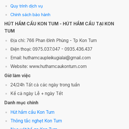
Quy trình dịch vụ
Chính sách bảo hành
HÚT HẦM CẦU KON TUM - HÚT HẦM CẦU TẠI KON
TUM
Địa chỉ: 766 Phan Đình Phùng - Tp Kon Tum
Điện thoại: 0975.037.047 - 0935.436.437
Email: huthamcaupleikugialai@gmail.com
Website: www.huthamcaukontum.com
Giờ làm việc
24/24h Tất cả các ngày trong tuần
Kể cả ngày Lễ + ngày Tết
Danh mục chính
Hút hầm cầu Kon Tum
Thông tắc nghẹt Kon Tum