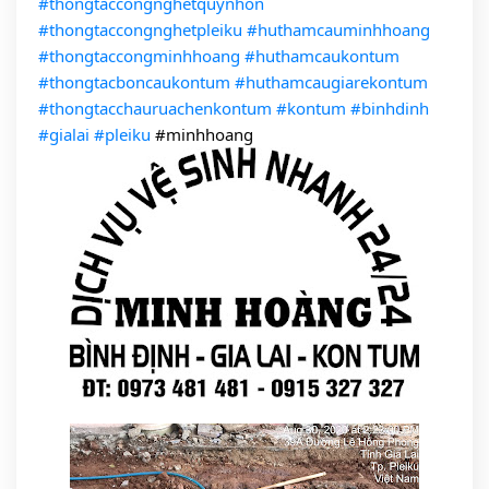
#thongtaccongnghetquynhon
#thongtaccongnghetpleiku
#huthamcauminhhoang
#thongtaccongminhhoang
#huthamcaukontum
#thongtacboncaukontum
#huthamcaugiarekontum
#thongtacchauruachenkontum
#kontum
#binhdinh
#gialai
#pleiku
#minhhoang