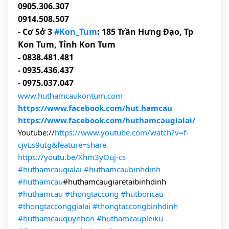
0905.306.307
0914.508.507
- Cơ Sở 3
#Kon_Tum
: 185 Trần Hưng Đạo, Tp
Kon Tum, Tỉnh Kon Tum
- 0838.481.481
- 0935.436.437
- 0975.037.047
www.huthamcaukontum.com
https://www.facebook.com/hut.hamcau
https://www.facebook.com/huthamcaugialai/
Youtube://
https://www.youtube.com/watch?v=f-
cjvLs9uIg&feature=share
https://youtu.be/Xhm3yOuj-cs
#huthamcaugialai
#huthamcaubinhdinh
#huthamcau
#huthamcaugiaretaibinhdinh
#huthamcau
#thongtaccong
#hutboncau
#thongtacconggialai
#thongtaccongbinhdinh
#huthamcauquynhon
#huthamcaupleiku