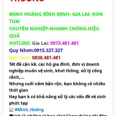
MINH HOÀNG BÌNH ĐỊNH- GIA LAI- KON
TUM
CHUYÊN NGHIỆP-NHANH CHÓNG-HIỆU
QUẢ
HOTLINE:
Gia Lai:
0973.481.481
Quy Nhơn:0915.327.327
Kon Tum:
0838.481.481
Tết đã cận kề, các hộ gia đình, đơn vị doanh
nghiệp muốn vệ sinh, khơi thông, xử lý cống
rãnh,...
Nhưng cuối năm bận rộn, bạn không có nhiều
thời gian
Hay bạn k có khả năng xử lý các vấn đề vệ sinh
phức tạp
#Minh_Hoàng
chính là những gì bạn cần! Cùng chúng tôi đón