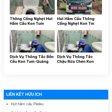
Thông Cống Nghẹt Hút
Hút Hầm Cầu Thông
Hầm Cầu Kon Tum
Cống Nghẹt Kon Tm
0783517777
0783517777
Dịch Vụ Thông Tắc Bồn
Dịch Vụ Thông Tắc
Cầu Kon Tum-Quảng
Chậu Rửa Chén Kon
Ngãi-Uy Tín Nhanh
Tum- Quảng Ngãi- Uy
Chóng, Gía Tốt 24h
Tín 24h Gía Rẻ
0587881881
0838481481
LIÊN KẾT HỮU ÍCH
Hút hầm cầu Pleiku