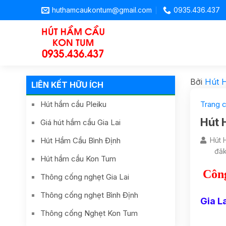
huthamcaukontum@gmail.com
0935.436.437
Bởi
Hút 
LIÊN KẾT HỮU ÍCH
Hút hầm cầu Pleiku
Trang 
Hút 
Giá hút hầm cầu Gia Lai
Hút Hầm Cầu Bình Định
Hút 
đăk
Hút hầm cầu Kon Tum
Côn
Thông cống nghẹt Gia Lai
Thông cống nghẹt Bình Định
Gia L
Thông cống Nghẹt Kon Tum