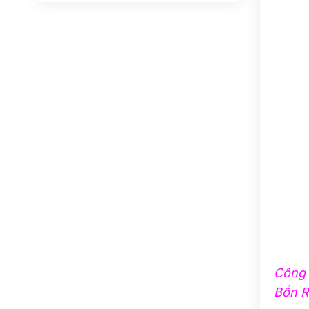
Công 
Bồn R