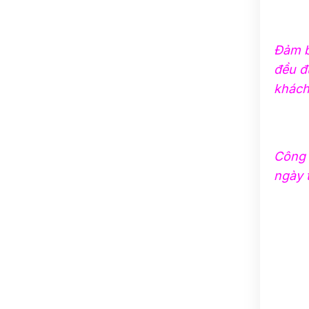
Đảm b
đều đư
khách
Công 
ngày 