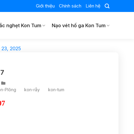
Giới thiệu
Chính sách
Liên hệ
ắc nghẹt Kon Tum
Nạo vét hố ga Kon Tum
 23, 2025
37
on-Plông
kon-rẫy
kon-tum
07