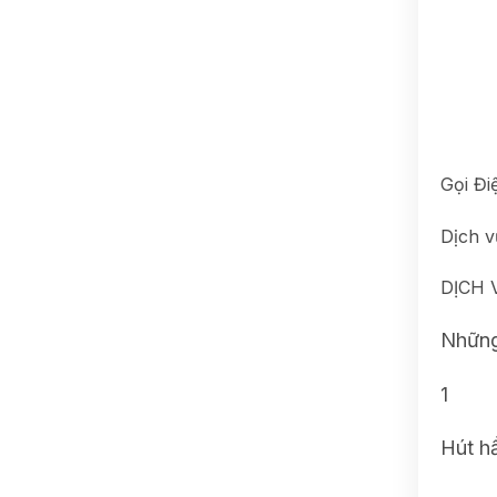
Gọi Đi
Dịch v
DỊCH 
Những
1
Hút h