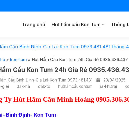
Trang chủ
Hút hầm cầu Kon Tum
Thông t
Hầm Cầu Bình Định-Gia Lai-Kon Tum 0973.481.481
tháng 4
chủ
»
kon-tum
»
Hút Hầm Cầu Kon Tum 24h Gía Rẻ 0935.436.437
Hầm Cầu Kon Tum 24h Gía Rẻ 0935.436.4
Hầm Cầu Bình Định-Gia Lai-Kon Tum 0973.481.481
23/04/2025
-glei
đăk-hà
đăk-tô
húthầmcầukontum
ia-H'Drai
k
g Ty Hút Hầm Cầu Minh Hoàng 0905.306.3
ai- Bình Định- Kon Tum