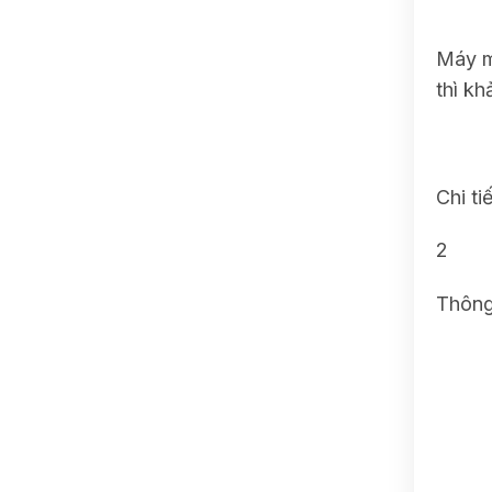
Máy m
thì kh
Chi ti
2
Thông