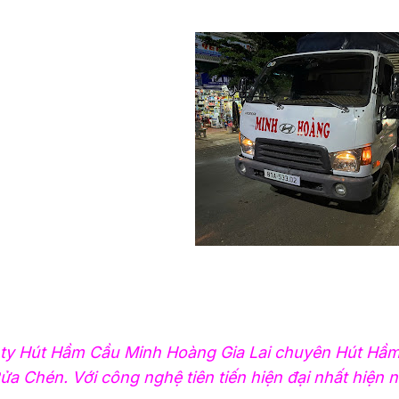
ty Hút Hầm Cầu Minh Hoàng Gia Lai chuyên Hút Hầ
ửa Chén. Với công nghệ tiên tiến hiện đại nhất hiện n