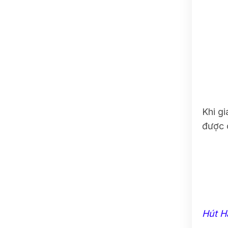
Khi g
được c
Hút H