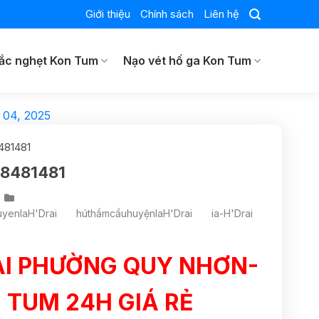
Giới thiệu
Chính sách
Liên hệ
ắc nghẹt Kon Tum
Nạo vét hố ga Kon Tum
 04, 2025
481481
38481481
yenIaH'Drai
húthầmcầuhuyệnIaH'Drai
ia-H'Drai
AI PHƯỜNG QUY NHƠN-
 TUM 24H GIÁ RẺ