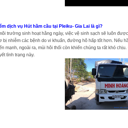
ểm dịch vụ Hút hầm cầu tại Pleiku- Gia Lai là gì?
ôi trường sinh hoạt hằng ngày, việc vệ sinh sạch sẽ luôn được
ơ bị nhiễm các bệnh do vi khuẩn, đường hô hấp tốt hơn. Nếu hầm
iển mạnh, ngoài ra, mùi hôi thối còn khiến chúng ta rất khó chị
yết tình trạng này.