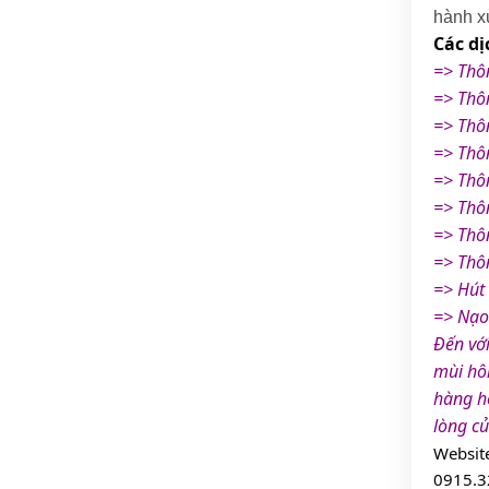
hành xử
Các dị
=> Thô
=> Thô
=> Thô
=> Thô
=> Thô
=> Thô
=> Thô
=> Thôn
=> Hút
=> Nạo 
Đến với
mùi hô
hàng ho
lòng củ
Websit
0915.3