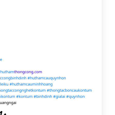
re
#hutham
thongcong.com
ccongbinhdinh
#huthamcauquynhon
leiku
#huthamcauminhhoang
hongtaccongnghetkontum
#thongtacboncaukontum
aikontum
#kontum
#binhdinh
#gialai
#quynhon
uangngai