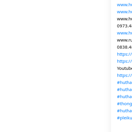
www.hu
www.h
www.h
0973.4
www.h
www.r
0838.4
https:
https:
Youtube
https:
#hutha
#huth
#hutha
#thong
#hutha
#pleik