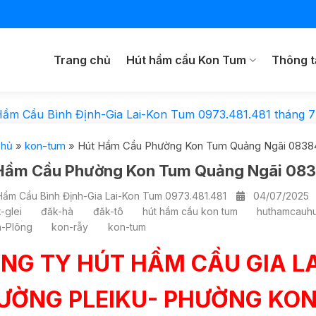
Trang chủ
Hút hầm cầu Kon Tum
Thông t
Hầm Cầu Bình Định-Gia Lai-Kon Tum 0973.481.481
tháng 7
chủ
»
kon-tum
»
Hút Hầm Cầu Phường Kon Tum Quảng Ngãi 0838
Hầm Cầu Phường Kon Tum Quảng Ngãi 08
Hầm Cầu Bình Định-Gia Lai-Kon Tum 0973.481.481
04/07/2025
-glei
đăk-hà
đăk-tô
hút hầm cầu kon tum
huthamcauhu
n-Plông
kon-rẫy
kon-tum
NG TY HÚT HẦM CẦU GIA L
ƯỜNG PLEIKU- PHƯỜNG KON