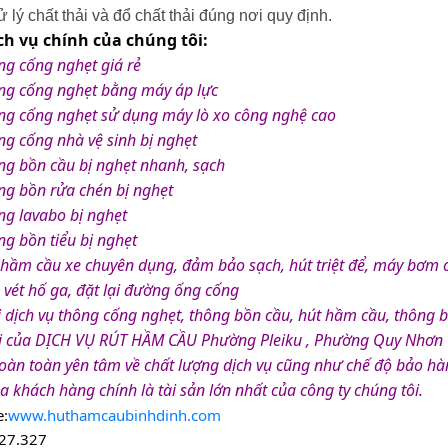
 lý chất thải và đổ chất thải đúng nơi quy định.
ch vụ chính của chúng tôi:
ng cống nghẹt giá rẻ
ng cống nghẹt bằng máy áp lực
ng cống nghẹt sử dụng máy lò xo công nghệ cao
ng cống nhà vệ sinh bị nghẹt
ng bồn cầu bị nghẹt nhanh, sạch
ng bồn rửa chén bị nghẹt
ng lavabo bị nghẹt
g bồn tiểu bị nghẹt
 hầm cầu xe chuyên dụng, đảm bảo sạch, hút triệt để, máy bơm 
vét hố ga, đặt lại đường ống cống
 dịch vụ thông cống nghẹt, thông bồn cầu, hút hầm cầu, thông bồn
i của DỊCH VỤ RÚT HẦM CẦU Phường Pleiku , Phường Quy Nhơn 
àn toàn yên tâm về chất lượng dịch vụ cũng như chế độ bảo hành
a khách hàng chính là tài sản lớn nhất của công ty chúng tôi.
e:
www.huthamcaubinhdinh.com
27.327