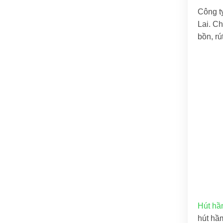
Công t
Lai. Ch
bồn, rú
Hút hầm
hút hầm