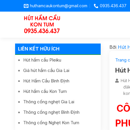
huthamcaukontum@gmail.com
0935.436.437
Bởi
Hút 
LIÊN KẾT HỮU ÍCH
Hút hầm cầu Pleiku
Trang 
Hút 
Giá hút hầm cầu Gia Lai
Hút Hầm Cầu Bình Định
Hút 
đăk
Hút hầm cầu Kon Tum
ko
Thông cống nghẹt Gia Lai
CÔ
Thông cống nghẹt Bình Định
PH
Thông cống Nghẹt Kon Tum