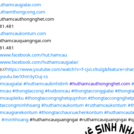
thamcaugialai.com
uthamthongcong.com
uthamcauthongnghet.com
81.481
uthamcaukontum.com
uthamcauquangngai.com
81.481
//www.facebook.com/hut.hamcau
//www.facebook.com/huthamcaugialai/
://
https://www.youtube.com/watch?v=f-cjvLs9uIg&feature=sha
//youtu.be/Xhm3yOuj-cs
mcaugialai
#huthamcaubinhdinh
#huthamca
uthongnghet.com
amcau
#thongtaccong
#hutboncau
#thongtacconggialai
#thongta
mcaupleiku
#thongtaccongnghetquynhon
#thongtaccongnghetp
taccongminhhoang
#huthamcaukontum
#ruthamcaukontum
#t
mcaugiarekontum
#thongtacchauruachenkontum
#huthamcaut
u
#minhhoang
#huthamcauquangngai #ruthamcauquangngai #q