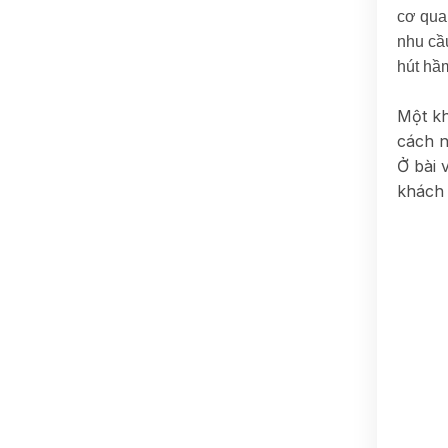
cơ qua
nhu cầ
hút hầ
Một kh
cách n
Ở bài 
khách 