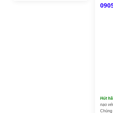
090
Hút h
nạo vé
Chúng 