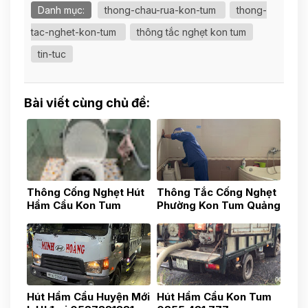
Danh mục:
thong-chau-rua-kon-tum
thong-
tac-nghet-kon-tum
thông tắc nghẹt kon tum
tin-tuc
Bài viết cùng chủ đề:
Thông Cống Nghẹt Hút
Thông Tắc Cống Nghẹt
Hầm Cầu Kon Tum
Phường Kon Tum Quảng
0783517777
Ngãi 0587881881
Hút Hầm Cầu Huyện Mới
Hút Hầm Cầu Kon Tum