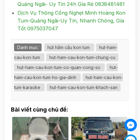
Quảng Ngãi- Uy Tín 24h Gía Rẻ 0838481481
Dịch Vụ Thông Cống Nghẹt Minh Hoàng Kon
Tum-Quảng Ngãi-Uy Tín, Nhanh Chóng, Gía
Tốt 0975037047
Danh mục:
hút hầm cầu kon tum
hut-ham-
cau-kon-tum
hut-ham-cau-kon-tum-chung-cu
hut-ham-cau-kon-tum-co-quan-cong-so
hut-
ham-cau-kon-tum-ho-gia-dinh
hut-ham-cau-kon-
tum-karaoke
hut-ham-cau-kon-tum-khach-san
Bài viết cùng chủ đề: