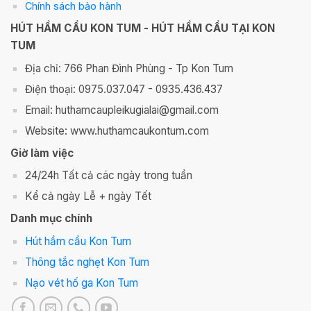
Chính sách bảo hành
HÚT HẦM CẦU KON TUM - HÚT HẦM CẦU TẠI KON
TUM
Địa chỉ: 766 Phan Đình Phùng - Tp Kon Tum
Điện thoại: 0975.037.047 - 0935.436.437
Email: huthamcaupleikugialai@gmail.com
Website: www.huthamcaukontum.com
Giờ làm việc
24/24h Tất cả các ngày trong tuần
Kể cả ngày Lễ + ngày Tết
Danh mục chính
Hút hầm cầu Kon Tum
Thông tắc nghẹt Kon Tum
Nạo vét hố ga Kon Tum