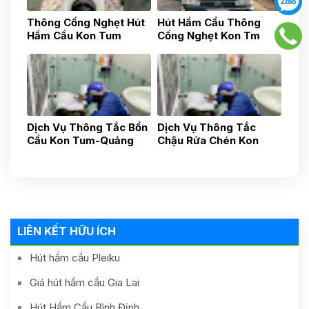
Thông Cống Nghẹt Hút
Hút Hầm Cầu Thông
Hầm Cầu Kon Tum
Cống Nghẹt Kon Tm
0783517777
0783517777
Dịch Vụ Thông Tắc Bồn
Dịch Vụ Thông Tắc
Cầu Kon Tum-Quảng
Chậu Rửa Chén Kon
Ngãi-Uy Tín Nhanh
Tum- Quảng Ngãi- Uy
Chóng, Gía Tốt 24h
Tín 24h Gía Rẻ
0587881881
0838481481
LIÊN KẾT HỮU ÍCH
Hút hầm cầu Pleiku
Giá hút hầm cầu Gia Lai
Hút Hầm Cầu Bình Định