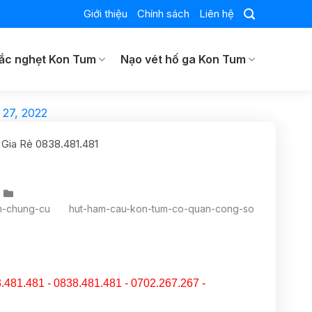
Giới thiệu
Chính sách
Liên hệ
ắc nghẹt Kon Tum
Nạo vét hố ga Kon Tum
 27, 2022
Gia Rẻ 0838.481.481
m-chung-cu
hut-ham-cau-kon-tum-co-quan-cong-so
.481.481 - 0838.481.481 - 0702.267.267 -