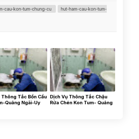
am-cau-kon-tum-chung-cu
hut-ham-cau-kon-tum-
ụ Thông Tắc Bồn Cầu
Dịch Vụ Thông Tắc Chậu
m-Quảng Ngãi-Uy
Rửa Chén Kon Tum- Quảng
nh Chóng, Gía Tốt
Ngãi- Uy Tín 24h Gía Rẻ
87881881
0838481481