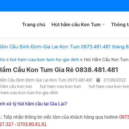
Trang chủ
Hút hầm cầu Kon Tum
Thông t
Hầm Cầu Bình Định-Gia Lai-Kon Tum 0973.481.481
tháng 8
chủ
»
hut-ham-cau-kon-tum-ho-gia-dinh
»
Hút Hầm Cầu Kon Tum 
Hầm Cầu Kon Tum Gia Rẻ 0838.481.481
Hầm Cầu Bình Định-Gia Lai-Kon Tum 0973.481.481
27/08/2022
 hầm cầu kon tum
hut-ham-cau-kon-tum
hut-ham-cau-kon-tu
-ham-cau-kon-tum-ho-gia-dinh
ình xử lý hút hầm cầu tại Gia Lai?
: Tiếp nhận thông tin việc làm của khách hàng qua hotline
0973
27.327 - 0703.80.81.81