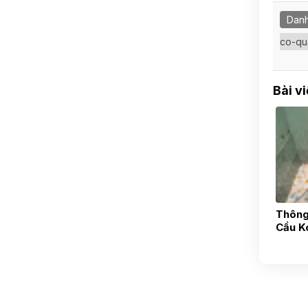
Danh
co-qu
Bài v
Thông
Cầu K