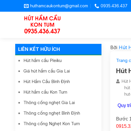
huthamcaukontum@gmail.com
0935.436.437
Bởi
Hút 
LIÊN KẾT HỮU ÍCH
Hút hầm cầu Pleiku
Trang 
Hút 
Giá hút hầm cầu Gia Lai
Hút Hầm Cầu Bình Định
Hút 
hút
Hút hầm cầu Kon Tum
hut
Thông cống nghẹt Gia Lai
Quy tr
Thông cống nghẹt Bình Định
Bước 1
Thông cống Nghẹt Kon Tum
0915.3