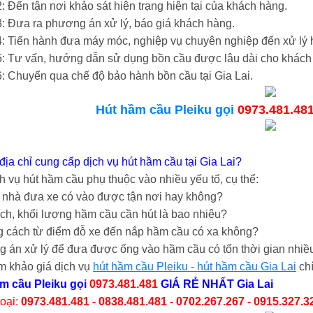
 Đến tận nơi khảo sát hiện trạng hiện tại của khách hàng.
: Đưa ra phương án xử lý, báo giá khách hàng.
: Tiến hành đưa máy móc, nghiệp vụ chuyên nghiệp đến xử lý h
: Tư vấn, hướng dẫn sử dụng bồn cầu được lâu dài cho khách
: Chuyển qua chế độ bảo hành bồn cầu tại Gia Lai.
Hút hầm cầu Pleiku gọi
0973.481.48
địa chỉ cung cấp dịch vụ hút hầm cầu tại Gia Lai?
h vụ hút hầm cầu phụ thuộc vào nhiều yếu tố, cụ thể:
ỉ nhà đưa xe có vào được tận nơi hay không?
ích, khối lượng hầm cầu cần hút là bao nhiêu?
 cách từ điểm đỗ xe đến nắp hầm cầu có xa không?
 án xử lý để đưa được ống vào hầm cầu có tốn thời gian nhiề
m khảo giá dịch vụ
hút hầm cầu Pleiku - hút hầm cầu Gia Lai
chí
m cầu Pleiku
gọi
0973.481.481
GIÁ RẺ NHẤT Gia Lai
hoại:
0973.481.481 - 0838.481.481 - 0702.267.267 - 0915.327.3