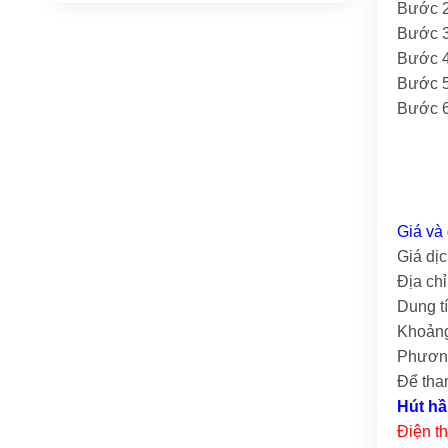
Bước 2:
Bước 3
Bước 4
Bước 5
Bước 6
Giá và 
Giá dịc
Địa ch
Dung t
Khoảng
Phương
Để tha
Hút hầ
Điện t