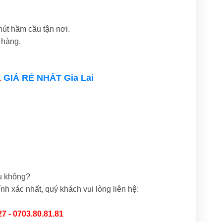
út hầm cầu tận nơi.
 hàng.
1
GIÁ RẺ NHẤT Gia Lai
u không?
nh xác nhất, quý khách vui lòng liên hệ:
27 - 0703.80.81.81