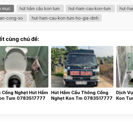
 mục:
hút hầm cầu kon tum
hut-ham-cau-kon-tum
hut-h
an-cong-so
hut-ham-cau-kon-tum-ho-gia-dinh
iết cùng chủ đề:
 Cống Nghẹt Hút Hầm
Hút Hầm Cầu Thông Cống
Dịch V
on Tum 0783517777
Nghẹt Kon Tm 0783517777
Kon Tu
Tín Nha
24h 05