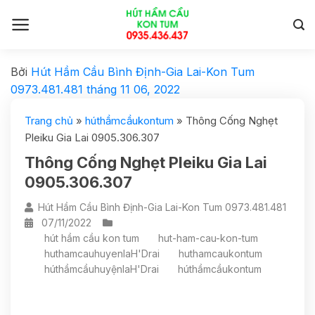
Bởi
Hút Hầm Cầu Bình Định-Gia Lai-Kon Tum
0973.481.481
tháng 11 06, 2022
Trang chủ
»
húthầmcầukontum
»
Thông Cống Nghẹt
Pleiku Gia Lai 0905.306.307
Thông Cống Nghẹt Pleiku Gia Lai
0905.306.307
Hút Hầm Cầu Bình Định-Gia Lai-Kon Tum 0973.481.481
07/11/2022
hút hầm cầu kon tum
hut-ham-cau-kon-tum
huthamcauhuyenIaH'Drai
huthamcaukontum
húthầmcầuhuyệnIaH'Drai
húthầmcầukontum