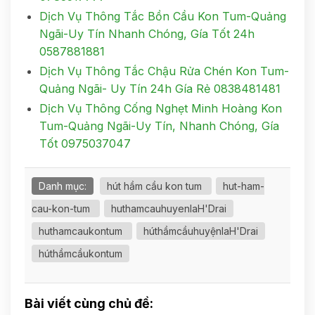
Dịch Vụ Thông Tắc Bồn Cầu Kon Tum-Quảng
Ngãi-Uy Tín Nhanh Chóng, Gía Tốt 24h
0587881881
Dịch Vụ Thông Tắc Chậu Rửa Chén Kon Tum-
Quảng Ngãi- Uy Tín 24h Gía Rẻ 0838481481
Dịch Vụ Thông Cống Nghẹt Minh Hoàng Kon
Tum-Quảng Ngãi-Uy Tín, Nhanh Chóng, Gía
Tốt 0975037047
Danh mục:
hút hầm cầu kon tum
hut-ham-
cau-kon-tum
huthamcauhuyenIaH'Drai
huthamcaukontum
húthầmcầuhuyệnIaH'Drai
húthầmcầukontum
Bài viết cùng chủ đề: