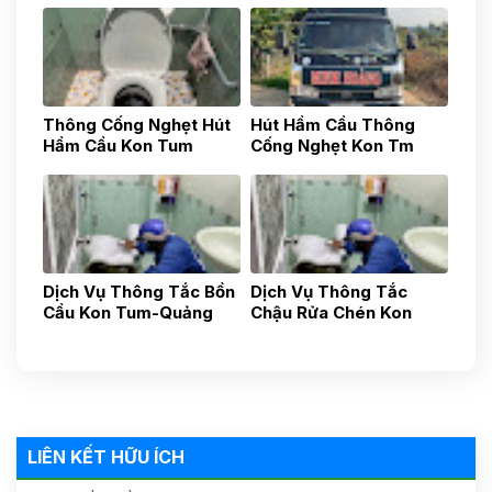
Thông Cống Nghẹt Hút
Hút Hầm Cầu Thông
Hầm Cầu Kon Tum
Cống Nghẹt Kon Tm
0783517777
0783517777
Dịch Vụ Thông Tắc Bồn
Dịch Vụ Thông Tắc
Cầu Kon Tum-Quảng
Chậu Rửa Chén Kon
Ngãi-Uy Tín Nhanh
Tum- Quảng Ngãi- Uy
Chóng, Gía Tốt 24h
Tín 24h Gía Rẻ
0587881881
0838481481
LIÊN KẾT HỮU ÍCH