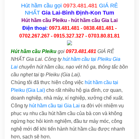
Hút hầm cầu gọi
0973.481.481
GIÁ RẺ
NHẤT
Gia Lai
-Bình Định-Kon Tum
Hút hầm cầu Pleiku
-
hút hầm cầu Gia Lai
Điện thoại:
0973.481.481 - 0838.481.481 -
0702.267.267 - 0915.327.327 - 0703.80.81.81
Hút hầm cầu Pleiku
gọi
0973.481.481
GIÁ RẺ
NHẤT Gia Lai
.
Công ty
hút hầm cầu tại Pleiku Gia
Lai
chuyên hút hầm cầu, nạo vét hô ga, thông tắc bồn
cầu nghẹt tại tp Pleiku (Gia Lai).
Chúng tôi đã thực hiện công việc
hút hầm cầu tại
Pleiku (Gia Lai)
cho rất nhiều hộ gia đình, cơ quan,
doanh nghiệp, nhà máy, xí nghiệp, xưởng chế xuất.
Công ty
hút hầm cầu tại Gia Lai
ra đời với nhiệm vụ
phục vụ nhu cầu hút hầm cầu của bà con và không
ngừng học hỏi kinh nghiệm, đầu tư máy móc, công
nghệ mới để khi tiến hành hút hầm cầu được nhanh
hơn, sạch sẽ hơn.