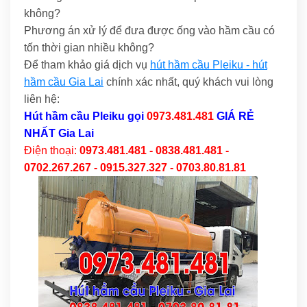
không?
Phương án xử lý để đưa được ống vào hầm cầu có
tốn thời gian nhiều không?
Để tham khảo giá dịch vụ
hút hầm cầu Pleiku - hút
hầm cầu Gia Lai
chính xác nhất, quý khách vui lòng
liên hệ:
Hút hầm cầu Pleiku
gọi
0973.481.481
GIÁ RẺ
NHẤT Gia Lai
Điện thoại:
0973.481.481 - 0838.481.481 -
0702.267.267 - 0915.327.327 - 0703.80.81.81