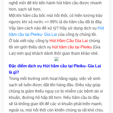
nghệ mới để khi tiến hành hút hầm cầu được nhanh
hơn, sạch sẽ hơn.
Một khi hầm cầu bốc mùi hôi thối, có hiện tượng trào
ngược khi xả nước => 99% là do hầm cầu đã bị đầy.
Vậy làm cách nào để xử lý? Hãy sử dụng dịch vụ
Hút
hầm cầu tại Pleiku- Gia Lai
của công ty chúng tôi.
Ở bài viết này, công ty
Hút Hầm Cầu Gia Lai
chúng
tôi xin giới thiệu dịch vụ
hút hầm cầu tại Pleiku
(Gia
Lai) mời quý khách dành thời gian tham khảo nhé.
Đặc điểm dịch vụ Hút hầm cầu tại Pleiku- Gia Lai
là gì?
Trong môi trường sinh hoạt hằng ngày, việc vệ sinh
sạch sẽ luôn được đặt lên hàng đầu. Điều này giúp
chúng ta giảm thiểu nguy cơ bị nhiễm các bệnh do vi
khuẩn, đường hô hấp tốt hơn. Nếu hầm cầu bị đầy
sẽ là không gian tốt để các vi khuẩn phát triển mạnh,
ngoài ra, mùi hôi thối còn khiến chúng ta rất khó chịu.