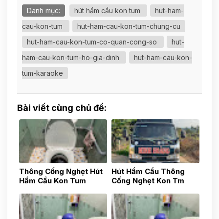
Danh mục:
hút hầm cầu kon tum
hut-ham-
cau-kon-tum
hut-ham-cau-kon-tum-chung-cu
hut-ham-cau-kon-tum-co-quan-cong-so
hut-
ham-cau-kon-tum-ho-gia-dinh
hut-ham-cau-kon-
tum-karaoke
Bài viết cùng chủ đề:
Thông Cống Nghẹt Hút
Hút Hầm Cầu Thông
Hầm Cầu Kon Tum
Cống Nghẹt Kon Tm
0783517777
0783517777