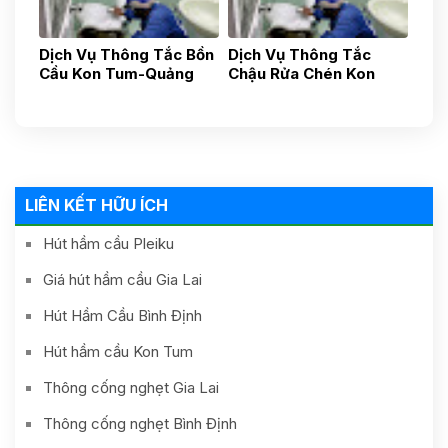
Dịch Vụ Thông Tắc Bồn
Dịch Vụ Thông Tắc
Cầu Kon Tum-Quảng
Chậu Rửa Chén Kon
Ngãi-Uy Tín Nhanh
Tum- Quảng Ngãi- Uy
Chóng, Gía Tốt 24h
Tín 24h Gía Rẻ
0587881881
0838481481
LIÊN KẾT HỮU ÍCH
Hút hầm cầu Pleiku
Giá hút hầm cầu Gia Lai
Hút Hầm Cầu Bình Định
Hút hầm cầu Kon Tum
Thông cống nghẹt Gia Lai
Thông cống nghẹt Bình Định