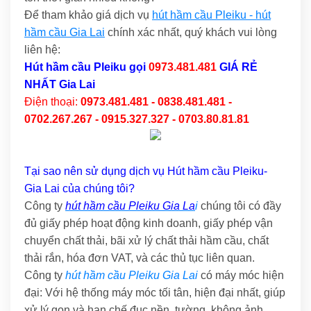
Để tham khảo giá dịch vụ
hút hầm cầu Pleiku - hút
hầm cầu Gia Lai
chính xác nhất, quý khách vui lòng
liên hệ:
Hút hầm cầu Pleiku
gọi
0973.481.481
GIÁ RẺ
NHẤT Gia Lai
Điện thoại:
0973.481.481 - 0838.481.481 -
0702.267.267 - 0915.327.327 - 0703.80.81.81
Tại sao nên sử dụng dịch vụ Hút hầm cầu Pleiku-
Gia Lai của chúng tôi?
Công ty
hút hầm cầu Pleiku Gia La
i
chúng tôi có đầy
đủ giấy phép hoạt động kinh doanh, giấy phép vận
chuyển chất thải, bãi xử lý chất thải hầm cầu, chất
thải rắn, hóa đơn VAT, và các thủ tục liên quan.
Công ty
hút hầm cầu Pleiku Gia Lai
có máy móc hiện
đại: Với hệ thống máy móc tối tân, hiện đại nhất, giúp
xử lý gọn và hạn chế đục nền, tường, không ảnh