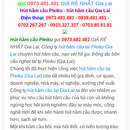
gọi
0973.481.481
GIÁ RẺ NHẤT Gia Lai
Hút hầm cầu Pleiku
-
hút hầm cầu Gia Lai
Điện thoại:
0973.481.481 - 0838.481.481 -
0702.267.267 - 0915.327.327 - 0703.80.81.81
Hút hầm cầu Pleiku
gọi
0973.481.481
GIÁ RẺ
NHẤT Gia Lai
.
Công ty
hút hầm cầu tại Pleiku Gia
Lai
chuyên hút hầm cầu, nạo vét hô ga, thông tắc bồn
cầu nghẹt tại tp Pleiku (Gia Lai).
Chúng tôi đã thực hiện công việc
hút hầm cầu tại
Pleiku (Gia Lai)
cho rất nhiều hộ gia đình, cơ quan,
doanh nghiệp, nhà máy, xí nghiệp, xưởng chế xuất.
Công ty
hút hầm cầu tại Gia Lai
ra đời với nhiệm vụ
phục vụ nhu cầu hút hầm cầu của bà con và không
ngừng học hỏi kinh nghiệm, đầu tư máy móc, công
nghệ mới để khi tiến hành hút hầm cầu được nhanh
hơn, sạch sẽ hơn.
Một khi hầm cầu bốc mùi hôi thối, có hiện tượng trào