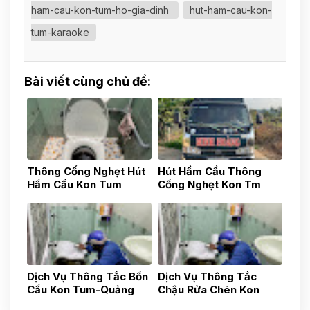
ham-cau-kon-tum-ho-gia-dinh
hut-ham-cau-kon-
tum-karaoke
Bài viết cùng chủ đề:
Thông Cống Nghẹt Hút
Hút Hầm Cầu Thông
Hầm Cầu Kon Tum
Cống Nghẹt Kon Tm
0783517777
0783517777
Dịch Vụ Thông Tắc Bồn
Dịch Vụ Thông Tắc
Cầu Kon Tum-Quảng
Chậu Rửa Chén Kon
Ngãi-Uy Tín Nhanh
Tum- Quảng Ngãi- Uy