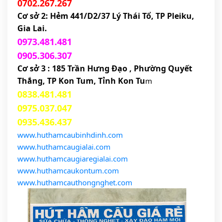
0702.267.267
Cơ sở 2: Hẻm 441/D2/37 Lý Thái Tổ, TP Pleiku, 
Gia Lai.
0973.481.481
0905.306.307
Cơ sở 3 : 185 Trần Hưng Đạo , Phường Quyết 
Thắng, TP Kon Tum, Tỉnh Kon Tu
m
0838.481.481
0975.037.047
0935.436.437
www.huthamcaubinhdinh.com
www.huthamcaugialai.com
www.huthamcaugiaregialai.com
www.huthamcaukontum.com
www.huthamcauthongnghet.com