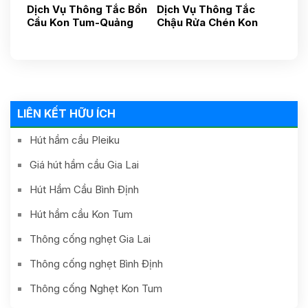
Dịch Vụ Thông Tắc Bồn
Dịch Vụ Thông Tắc
Cầu Kon Tum-Quảng
Chậu Rửa Chén Kon
Ngãi-Uy Tín Nhanh
Tum- Quảng Ngãi- Uy
Chóng, Gía Tốt 24h
Tín 24h Gía Rẻ
0587881881
0838481481
LIÊN KẾT HỮU ÍCH
Hút hầm cầu Pleiku
Giá hút hầm cầu Gia Lai
Hút Hầm Cầu Bình Định
Hút hầm cầu Kon Tum
Thông cống nghẹt Gia Lai
Thông cống nghẹt Bình Định
Thông cống Nghẹt Kon Tum