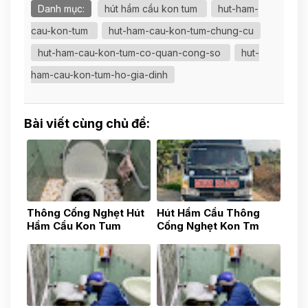
Danh mục:
hút hầm cầu kon tum
hut-ham-
cau-kon-tum
hut-ham-cau-kon-tum-chung-cu
hut-ham-cau-kon-tum-co-quan-cong-so
hut-
ham-cau-kon-tum-ho-gia-dinh
Bài viết cùng chủ đề:
Thông Cống Nghẹt Hút
Hút Hầm Cầu Thông
Hầm Cầu Kon Tum
Cống Nghẹt Kon Tm
0783517777
0783517777