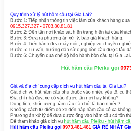
Quy trình xử lý hút hầm cầu tại Gia Lai?
Bước 1: Tiếp nhận thông tin việc làm của khách hàng qua
0915.327.327 - 0703.80.81.81
Bước 2: Đến tận nơi khảo sát hiện trạng hiện tại của khác
Bước 3: Đưa ra phương án xử lý, báo giá khách hàng.
Bước 4: Tiến hành đưa máy móc, nghiệp vụ chuyên nghiệp
Bước 5: Tư vấn, hướng dẫn sử dụng bồn cầu được lâu dà
Bước 6: Chuyển qua chế độ bảo hành bồn cầu tại Gia Lai.
Hút hầm cầu Pleiku gọi
097
Giá và địa chỉ cung cấp dịch vụ hút hầm cầu tại Gia Lai?
Giá dịch vụ hút hầm cầu phụ thuộc vào nhiều yếu tố, cụ th
Địa chỉ nhà đưa xe có vào được tận nơi hay không?
Dung tích, khối lượng hầm cầu cần hút là bao nhiêu?
Khoảng cách từ điểm đỗ xe đến nắp hầm cầu có xa khôn
Phương án xử lý để đưa được ống vào hầm cầu có tốn th
Để tham khảo giá dịch vụ
hút hầm cầu Pleiku - hút hầm cầ
Hút hầm cầu Pleiku
gọi
0973.481.481
GIÁ RẺ NHẤT Gia