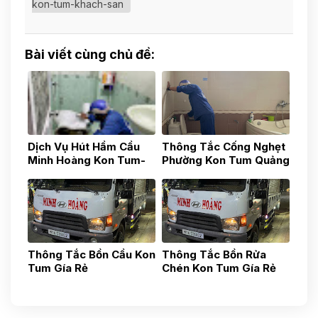
kon-tum-khach-san
Bài viết cùng chủ đề:
Dịch Vụ Hút Hầm Cầu
Thông Tắc Cống Nghẹt
Minh Hoàng Kon Tum-
Phường Kon Tum Quảng
Quảng Ngãi- Uy Tín,
Ngãi 0587881881
Nhanh Chóng, Gía Tốt
0935.436.437
Thông Tắc Bồn Cầu Kon
Thông Tắc Bồn Rửa
Tum Gía Rẻ
Chén Kon Tum Gía Rẻ
0936168479
0935436437