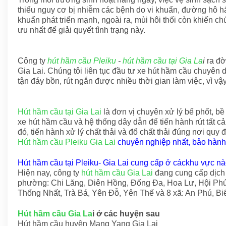
thiểu nguy cơ bị nhiễm các bệnh do vi khuẩn, đường hô hấp
khuẩn phát triển mạnh, ngoài ra, mùi hôi thối còn khiến ch
ưu nhất để giải quyết tình trạng này.
Công ty
hút hầm cầu Pleiku
-
hút hầm cầu tại Gia La
i
ra đờ
Gia Lai. Chúng tôi liên tục đầu tư xe hút hầm cầu chuyên 
tận đáy bồn, rút ngắn được nhiều thời gian làm việc, vì v
Hút hầm cầu tại Gia Lai
là đơn vị chuyên xử lý bể phốt, bề
xe hút hầm cầu và hệ thống dây dẫn để tiến hành rút tất c
đó, tiến hành xử lý chất thải và đổ chất thải đúng nơi quy đ
Hút hầm cầu Pleiku Gia Lai
chuyên nghiệp nhất, bảo hành
Hút hầm cầu tại Pleiku- Gia Lai cung cấp ở cáckhu vực n
Hiện nay, công ty
hút hầm cầu Gia Lai
đang cung cấp dịch 
phường: Chi Lăng, Diên Hồng, Đống Đa, Hoa Lư, Hội Phú
Thống Nhất, Trà Bá, Yên Đỗ, Yên Thế và 8 xã: An Phú, Bi
Hút hầm cầu Gia La
i ở các huyện sau
Hút hầm cầu huyện Mang Yang Gia Lai