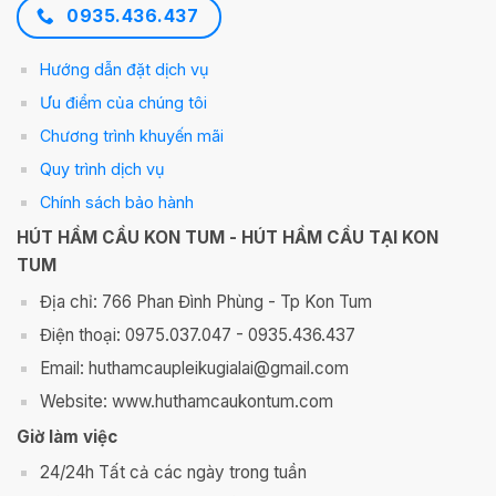
0935.436.437
Hướng dẫn đặt dịch vụ
Ưu điểm của chúng tôi
Chương trình khuyến mãi
Quy trình dịch vụ
Chính sách bảo hành
HÚT HẦM CẦU KON TUM - HÚT HẦM CẦU TẠI KON
TUM
Địa chỉ: 766 Phan Đình Phùng - Tp Kon Tum
Điện thoại: 0975.037.047 - 0935.436.437
Email: huthamcaupleikugialai@gmail.com
Website: www.huthamcaukontum.com
Giờ làm việc
24/24h Tất cả các ngày trong tuần