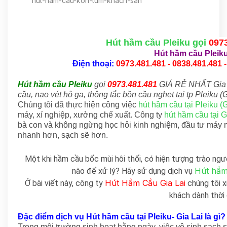
hut-ham-cau-kon-tum-khach-san
Hút hầm cầu Pleiku gọi
097
Hút hầm cầu Pleik
Điện thoại:
0973.481.481 - 0838.481.481 -
Hút hầm cầu Pleiku
gọi
0973.481.481
GIÁ RẺ NHẤT Gia 
cầu, nạo vét hô ga, thông tắc bồn cầu nghẹt tại tp Pleiku (G
Chúng tôi đã thực hiện công việc
hút hầm cầu tại Pleiku (G
máy, xí nghiệp, xưởng chế xuất. Công ty
hút hầm cầu tại G
bà con và không ngừng học hỏi kinh nghiệm, đầu tư máy 
nhanh hơn, sạch sẽ hơn.
Một khi hầm cầu bốc mùi hôi thối, có hiện tượng trào ngư
Hút hầm 
nào để xử lý? Hãy sử dụng dịch vụ
Hút Hầm Cầu Gia Lai
Ở bài viết này, công ty
chúng tôi xi
khách dành thời 
Đặc điểm dịch vụ Hút hầm cầu tại Pleiku- Gia Lai là gì?
Trong môi trường sinh hoạt hằng ngày, việc vệ sinh sạch 