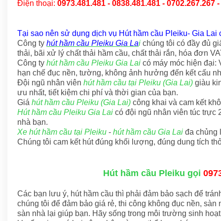
Điện thoại:
0973.481.481 - 0838.481.481 - 0702.267.267 -
Tại sao nên sử dụng dịch vụ Hút hầm cầu Pleiku- Gia Lai 
Công ty
hút hầm cầu Pleiku Gia La
i
chúng tôi có đầy đủ g
thải, bãi xử lý chất thải hầm cầu, chất thải rắn, hóa đơn VA
Công ty
hút hầm cầu Pleiku Gia Lai
có máy móc hiện đại: V
hạn chế đục nền, tường, không ảnh hưởng đến kết cấu nh
Đội ngũ nhân viên
hút hầm cầu tại Pleiku (Gia Lai)
giàu ki
ưu nhất, tiết kiệm chi phí và thời gian của bạn.
Giá
hút hầm cầu Pleiku (Gia Lai)
công khai và cam kết khôn
Hút hầm cầu Pleiku Gia Lai
có đội ngũ nhân viên túc trực
nhà bạn.
Xe hút hầm cầu tại Pleiku
-
hút hầm cầu Gia Lai
đa chủng l
Chúng tôi cam kết hút đúng khối lượng, đúng dung tích thỏ
Hút hầm cầu Pleiku gọi
097
Các bạn lưu ý, hút hầm cầu thì phải đảm bảo sạch để tránh
chúng tôi để đảm bảo giá rẻ, thi công không đục nền, sàn nh
sàn nhà lại giúp bạn. Hãy sống trong môi trường sinh hoạt