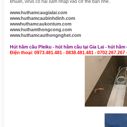
khuẩn, virus có hại xâm nhập vào cơ thể bạn nhé.
www.huthamcaugialai.com
www.huthamcaubinhdinh.com
wwwhuthamcaukontum.com
www.huthamthongcong.com
www.huthamcauthongnghet.com
Hút hầm cầu Pleiku
-
hút hầm cầu tại Gia Lai
-
hút hầm 
Điện thoại: 0973.481.481 - 0838.481.481 - 0702.267.267 