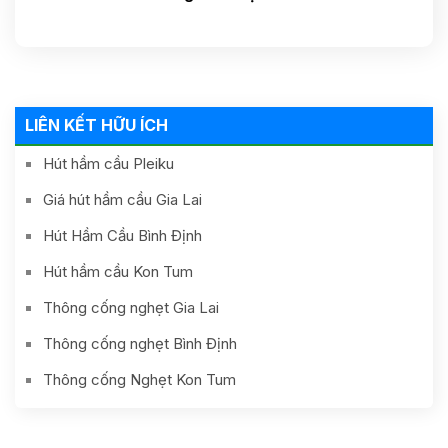
Ngãi-Uy Tín Nhanh
Tum- Quảng Ngãi- Uy
Chóng, Gía Tốt 24h
Tín 24h Gía Rẻ
0587881881
0838481481
LIÊN KẾT HỮU ÍCH
Hút hầm cầu Pleiku
Giá hút hầm cầu Gia Lai
Hút Hầm Cầu Bình Định
Hút hầm cầu Kon Tum
Thông cống nghẹt Gia Lai
Thông cống nghẹt Bình Định
Thông cống Nghẹt Kon Tum