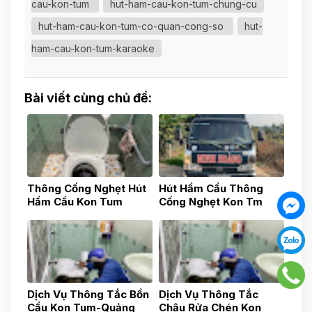
cau-kon-tum
hut-ham-cau-kon-tum-chung-cu
hut-ham-cau-kon-tum-co-quan-cong-so
hut-
ham-cau-kon-tum-karaoke
Bài viết cùng chủ đề:
Thông Cống Nghẹt Hút
Hút Hầm Cầu Thông
Hầm Cầu Kon Tum
Cống Nghẹt Kon Tm
0783517777
0783517777
Dịch Vụ Thông Tắc Bồn
Dịch Vụ Thông Tắc
Cầu Kon Tum-Quảng
Chậu Rửa Chén Kon