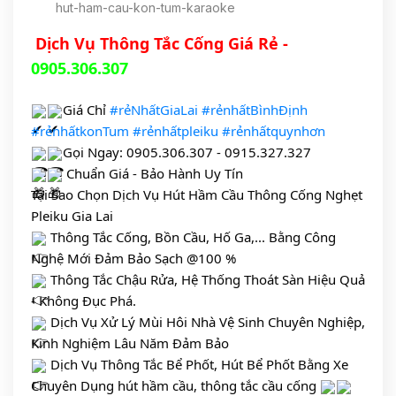
hut-ham-cau-kon-tum-karaoke
Dịch Vụ Thông Tắc Cống Giá Rẻ -
0905.306.307
Giá Chỉ
#rẻNhấtGiaLai
#rẻnhấtBìnhĐịnh
#rẻnhấtkonTum
#rẻnhấtpleiku
#rẻnhấtquynhơn
Gọi Ngay: 0905.306.307 - 0915.327.327
Chuẩn Giá - Bảo Hành Uy Tín
Tại Sao Chọn Dịch Vụ Hút Hầm Cầu Thông Cống Nghẹt
Pleiku Gia Lai
Thông Tắc Cống, Bồn Cầu, Hố Ga,... Bằng Công
Nghệ Mới Đảm Bảo Sạch @100 %
Thông Tắc Chậu Rửa, Hệ Thống Thoát Sàn Hiệu Quả
- Không Đục Phá.
Dịch Vụ Xử Lý Mùi Hôi Nhà Vệ Sinh Chuyên Nghiệp,
Kinh Nghiệm Lâu Năm Đảm Bảo
Dịch Vụ Thông Tắc Bể Phốt, Hút Bể Phốt Bằng Xe
Chuyên Dụng hút hầm cầu, thông tắc cầu cống