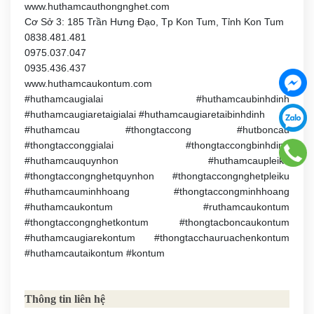
www.huthamcauthongnghet.com
Cơ Sở 3: 185 Trần Hưng Đạo, Tp Kon Tum, Tỉnh Kon Tum
0838.481.481
0975.037.047
0935.436.437
www.huthamcaukontum.com
#huthamcaugialai #huthamcaubinhdinh
#huthamcaugiaretaigialai #huthamcaugiaretaibinhdinh
#huthamcau #thongtaccong #hutboncau
#thongtacconggialai #thongtaccongbinhdinh
#huthamcauquynhon #huthamcaupleiku
#thongtaccongnghetquynhon #thongtaccongnghetpleiku
#huthamcauminhhoang #thongtaccongminhhoang
#huthamcaukontum #ruthamcaukontum
#thongtaccongnghetkontum #thongtacboncaukontum
#huthamcaugiarekontum #thongtacchauruachenkontum
#huthamcautaikontum #kontum
Thông tin liên hệ