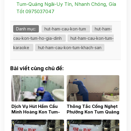
Tum-Quảng Ngãi-Uy Tín, Nhanh Chóng, Gía
Tốt 0975037047
Danh mục:
hut-ham-cau-kon-tum
hut-ham-
cau-kon-tum-ho-gia-dinh
hut-ham-cau-kon-tum-
karaoke
hut-ham-cau-kon-tum-khach-san
Bài viết cùng chủ đề:
Dịch Vụ Hút Hầm Cầu
Thông Tắc Cống Nghẹt
Minh Hoàng Kon Tum-
Phường Kon Tum Quảng
Quảng Ngãi- Uy Tín,
Ngãi 0587881881
Nhanh Chóng, Gía Tốt
0935.436.437