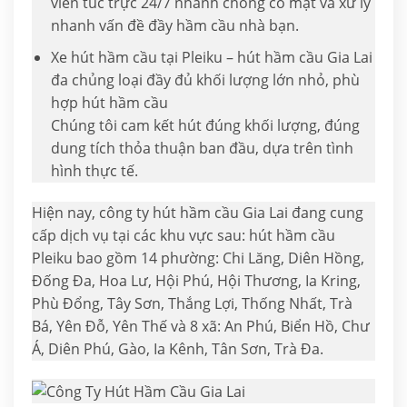
viên túc trực 24/7 nhanh chóng có mặt và xử lý
nhanh vấn đề đầy hầm cầu nhà bạn.
Xe hút hầm cầu tại Pleiku – hút hầm cầu Gia Lai
đa chủng loại đầy đủ khối lượng lớn nhỏ, phù
hợp hút hầm cầu
Chúng tôi cam kết hút đúng khối lượng, đúng
dung tích thỏa thuận ban đầu, dựa trên tình
hình thực tế.
Hiện nay, công ty hút hầm cầu Gia Lai đang cung
cấp dịch vụ tại các khu vực sau: hút hầm cầu
Pleiku bao gồm 14 phường: Chi Lăng, Diên Hồng,
Đống Đa, Hoa Lư, Hội Phú, Hội Thương, Ia Kring,
Phù Đổng, Tây Sơn, Thắng Lợi, Thống Nhất, Trà
Bá, Yên Đỗ, Yên Thế và 8 xã: An Phú, Biển Hồ, Chư
Á, Diên Phú, Gào, Ia Kênh, Tân Sơn, Trà Đa.