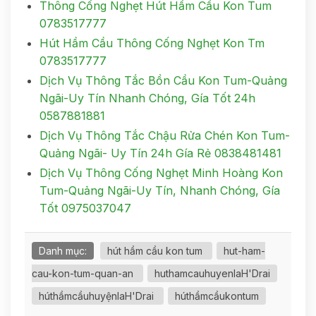
Thông Cống Nghẹt Hút Hầm Cầu Kon Tum
0783517777
Hút Hầm Cầu Thông Cống Nghẹt Kon Tm
0783517777
Dịch Vụ Thông Tắc Bồn Cầu Kon Tum-Quảng
Ngãi-Uy Tín Nhanh Chóng, Gía Tốt 24h
0587881881
Dịch Vụ Thông Tắc Chậu Rửa Chén Kon Tum-
Quảng Ngãi- Uy Tín 24h Gía Rẻ 0838481481
Dịch Vụ Thông Cống Nghẹt Minh Hoàng Kon
Tum-Quảng Ngãi-Uy Tín, Nhanh Chóng, Gía
Tốt 0975037047
Danh mục:
hút hầm cầu kon tum
hut-ham-
cau-kon-tum-quan-an
huthamcauhuyenIaH'Drai
húthầmcầuhuyệnIaH'Drai
húthầmcầukontum