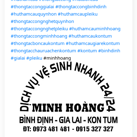
#thongtacconggialai
#thongtaccongbinhdinh
#huthamcauquynhon
#huthamcaupleiku
#thongtaccongnghetquynhon
#thongtaccongnghetpleiku
#huthamcauminhhoang
#thongtaccongminhhoang
#huthamcaukontum
#thongtacboncaukontum
#huthamcaugiarekontum
#thongtacchauruachenkontum
#kontum
#binhdinh
#gialai
#pleiku
#minhhoang