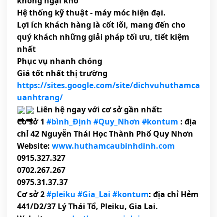
không ngại khó
Hệ thống kỹ thuật - máy móc hiện đại.
Lợi ích khách hàng là cốt lõi, mang đến cho
quý khách những giải pháp tối ưu, tiết kiệm
nhất
Phục vụ nhanh chóng
Giá tốt nhất thị trường
https://sites.google.com/site/dichvuhuthamca
uanhtrang/
Liên hệ ngay với cơ sở gần nhất:
Cơ sở 1
#bình_Định
#Quy_Nhơn
#kontum
: địa
chỉ 42 Nguyễn Thái Học Thành Phố Quy Nhơn
Website:
www.huthamcaubinhdinh.com
0915.327.327
0702.267.267
0975.31.37.37
Cơ sở 2
#pleiku
#Gia_Lai
#kontum
: địa chỉ Hẻm
441/D2/37 Lý Thái Tổ, Pleiku, Gia Lai.