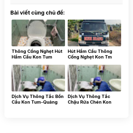
Bài viết cùng chủ đề:
Thông Cống Nghẹt Hút
Hút Hầm Cầu Thông
Hầm Cầu Kon Tum
Cống Nghẹt Kon Tm
0783517777
0783517777
Dịch Vụ Thông Tắc Bồn
Dịch Vụ Thông Tắc
Cầu Kon Tum-Quảng
Chậu Rửa Chén Kon
Ngãi-Uy Tín Nhanh
Tum- Quảng Ngãi- Uy
Chóng, Gía Tốt 24h
Tín 24h Gía Rẻ
0587881881
0838481481