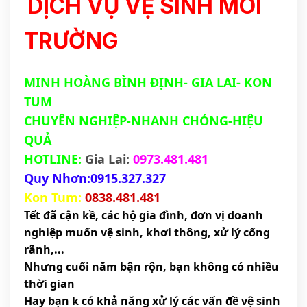
DỊCH VỤ VỆ SINH MÔI
TRƯỜNG
MINH HOÀNG BÌNH ĐỊNH- GIA LAI- KON
TUM
CHUYÊN NGHIỆP-NHANH CHÓNG-HIỆU
QUẢ
HOTLINE:
Gia Lai:
0973.481.481
Quy Nhơn:0915.327.327
Kon Tum:
0838.481.481
Tết đã cận kề, các hộ gia đình, đơn vị doanh
nghiệp muốn vệ sinh, khơi thông, xử lý cống
rãnh,...
Nhưng cuối năm bận rộn, bạn không có nhiều
thời gian
Hay bạn k có khả năng xử lý các vấn đề vệ sinh