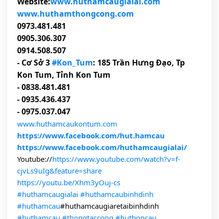
Website:
www.huthamcaugialai.com
www.huthamthongcong.com
0973.481.481
0905.306.307
0914.508.507
- Cơ Sở 3
#Kon_Tum
: 185 Trần Hưng Đạo, Tp
Kon Tum, Tỉnh Kon Tum
- 0838.481.481
- 0935.436.437
- 0975.037.047
www.huthamcaukontum.com
https://www.facebook.com/hut.hamcau
https://www.facebook.com/huthamcaugialai/
Youtube://
https://www.youtube.com/watch?v=f-
cjvLs9uIg&feature=share
https://youtu.be/Xhm3yOuj-cs
#huthamcaugialai
#huthamcaubinhdinh
#huthamcau
#huthamcaugiaretaibinhdinh
#huthamcau
#thongtaccong
#hutboncau