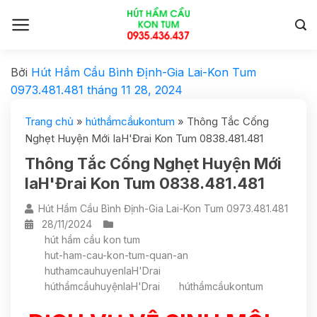
Bởi
Hút Hầm Cầu Bình Định-Gia Lai-Kon Tum
0973.481.481
tháng 11 28, 2024
Trang chủ
»
húthầmcầukontum
»
Thông Tắc Cống
Nghẹt Huyện Mới IaH'Đrai Kon Tum 0838.481.481
Thông Tắc Cống Nghẹt Huyện Mới
IaH'Đrai Kon Tum 0838.481.481
Hút Hầm Cầu Bình Định-Gia Lai-Kon Tum 0973.481.481
28/11/2024
hút hầm cầu kon tum
hut-ham-cau-kon-tum-quan-an
huthamcauhuyenIaH'Drai
húthầmcầuhuyệnIaH'Drai
húthầmcầukontum