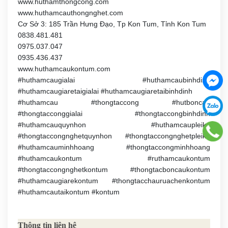
www.huthamthongcong.com
www.huthamcauthongnghet.com
Cơ Sở 3: 185 Trần Hưng Đạo, Tp Kon Tum, Tỉnh Kon Tum
0838.481.481
0975.037.047
0935.436.437
www.huthamcaukontum.com
#huthamcaugialai #huthamcaubinhdinh
#huthamcaugiaretaigialai #huthamcaugiaretaibinhdinh
#huthamcau #thongtaccong #hutboncau
#thongtacconggialai #thongtaccongbinhdinh
#huthamcauquynhon #huthamcaupleiku
#thongtaccongnghetquynhon #thongtaccongnghetpleiku
#huthamcauminhhoang #thongtaccongminhhoang
#huthamcaukontum #ruthamcaukontum
#thongtaccongnghetkontum #thongtacboncaukontum
#huthamcaugiarekontum #thongtacchauruachenkontum
#huthamcautaikontum #kontum
Thông tin liên hệ