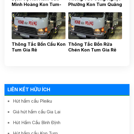
Minh Hoàng Kon Tum-
Phường Kon Tum Quảng
Quảng Ngãi- Uy Tín,
Ngãi 0587881881
Nhanh Chóng, Gía Tốt
0935.436.437
Thông Tắc Bồn Cầu Kon
Thông Tắc Bồn Rửa
Tum Gía Rẻ
Chén Kon Tum Gía Rẻ
0936168479
0935436437
LIÊN KẾT HỮU ÍCH
Hút hầm cầu Pleiku
Giá hút hầm cầu Gia Lai
Hút Hầm Cầu Bình Định
Hút hầm cầu Kon Tum