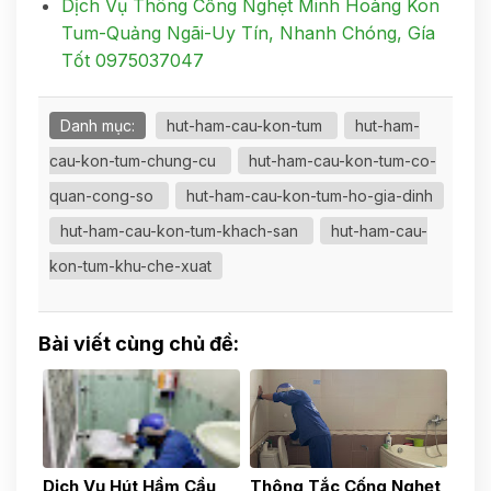
Dịch Vụ Thông Cống Nghẹt Minh Hoàng Kon
Tum-Quảng Ngãi-Uy Tín, Nhanh Chóng, Gía
Tốt 0975037047
Danh mục:
hut-ham-cau-kon-tum
hut-ham-
cau-kon-tum-chung-cu
hut-ham-cau-kon-tum-co-
quan-cong-so
hut-ham-cau-kon-tum-ho-gia-dinh
hut-ham-cau-kon-tum-khach-san
hut-ham-cau-
kon-tum-khu-che-xuat
Bài viết cùng chủ đề:
Dịch Vụ Hút Hầm Cầu
Thông Tắc Cống Nghẹt