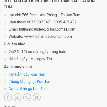
HÚT HẦM CẦU KON TUM - HÚT HẦM CẦU TẠI KON
TUM
Địa chỉ: 766 Phan Đình Phùng - Tp Kon Tum
Điện thoại: 0975.037.047 - 0935.436.437
Email: huthamcaupleikugialai@gmail.com
Website: www.huthamcaukontum.com
Giờ làm việc
24/24h Tất cả các ngày trong tuần
Kể cả ngày Lễ + ngày Tết
Danh mục chính
Hút hầm cầu Kon Tum
Thông tắc nghẹt Kon Tum
Nạo vét hố ga Kon Tum