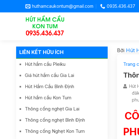
huthamcaukontum@gmail.com
0935.436.437
Bởi
Hút 
LIÊN KẾT HỮU ÍCH
Hút hầm cầu Pleiku
Trang 
Thôn
Giá hút hầm cầu Gia Lai
Hút Hầm Cầu Bình Định
Hút 
đăk
Hút hầm cầu Kon Tum
ph
Thông cống nghẹt Gia Lai
CÔ
Thông cống nghẹt Bình Định
PH
Thông cống Nghẹt Kon Tum