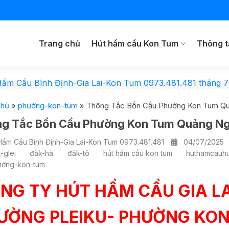
Trang chủ
Hút hầm cầu Kon Tum
Thông t
Hầm Cầu Bình Định-Gia Lai-Kon Tum 0973.481.481
tháng 7
chủ
»
phường-kon-tum
»
Thông Tắc Bồn Cầu Phường Kon Tum Q
g Tắc Bồn Cầu Phường Kon Tum Quảng N
Hầm Cầu Bình Định-Gia Lai-Kon Tum 0973.481.481
04/07/2025
-glei
đăk-hà
đăk-tô
hút hầm cầu kon tum
huthamcauhu
ường-kon-tum
NG TY HÚT HẦM CẦU GIA L
ƯỜNG PLEIKU- PHƯỜNG KON