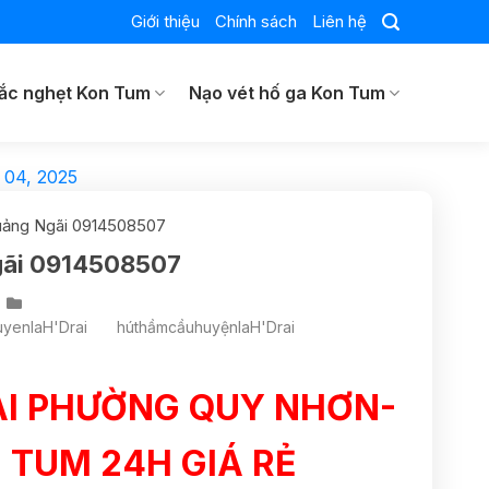
Giới thiệu
Chính sách
Liên hệ
ắc nghẹt Kon Tum
Nạo vét hố ga Kon Tum
 04, 2025
uảng Ngãi 0914508507
gãi 0914508507
yenIaH'Drai
húthầmcầuhuyệnIaH'Drai
AI PHƯỜNG QUY NHƠN-
 TUM 24H GIÁ RẺ