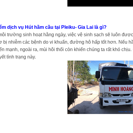
ểm dịch vụ Hút hầm cầu tại Pleiku- Gia Lai là gì?
ôi trường sinh hoạt hằng ngày, việc vệ sinh sạch sẽ luôn được
ơ bị nhiễm các bệnh do vi khuẩn, đường hô hấp tốt hơn. Nếu hầm
iển mạnh, ngoài ra, mùi hôi thối còn khiến chúng ta rất khó chị
yết tình trạng này.