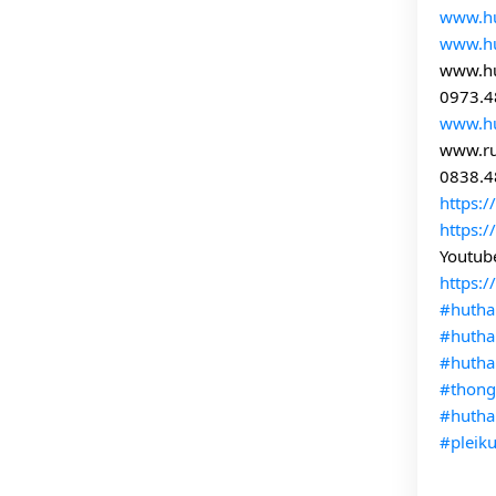
www.hu
www.h
www.h
0973.4
www.h
www.r
0838.4
https:
https:
Youtube
https:
#hutha
#huth
#hutha
#thong
#hutha
#pleik