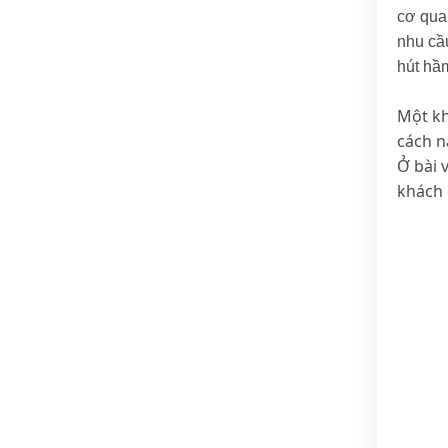
cơ qua
nhu cầ
hút hầ
Một kh
cách n
Ở bài 
khách 