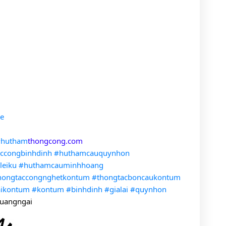
re
#hutham
thongcong.com
ccongbinhdinh
#huthamcauquynhon
leiku
#huthamcauminhhoang
hongtaccongnghetkontum
#thongtacboncaukontum
aikontum
#kontum
#binhdinh
#gialai
#quynhon
uangngai