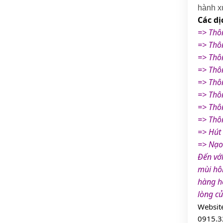
hành xử
Các dị
=> Thô
=> Thô
=> Thô
=> Thô
=> Thô
=> Thô
=> Thô
=> Thôn
=> Hút
=> Nạo 
Đến với
mùi hô
hàng ho
lòng củ
Websit
0915.3