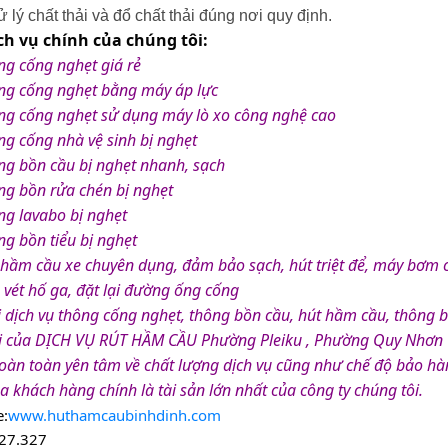
 lý chất thải và đổ chất thải đúng nơi quy định.
ch vụ chính của chúng tôi:
ng cống nghẹt giá rẻ
ng cống nghẹt bằng máy áp lực
ng cống nghẹt sử dụng máy lò xo công nghệ cao
ng cống nhà vệ sinh bị nghẹt
ng bồn cầu bị nghẹt nhanh, sạch
ng bồn rửa chén bị nghẹt
ng lavabo bị nghẹt
g bồn tiểu bị nghẹt
 hầm cầu xe chuyên dụng, đảm bảo sạch, hút triệt để, máy bơm 
vét hố ga, đặt lại đường ống cống
 dịch vụ thông cống nghẹt, thông bồn cầu, hút hầm cầu, thông bồn
i của DỊCH VỤ RÚT HẦM CẦU Phường Pleiku , Phường Quy Nhơn 
àn toàn yên tâm về chất lượng dịch vụ cũng như chế độ bảo hành
a khách hàng chính là tài sản lớn nhất của công ty chúng tôi.
e:
www.huthamcaubinhdinh.com
27.327