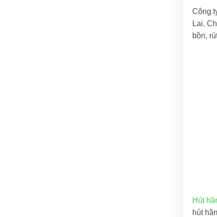
Công t
Lai. Ch
bồn, rú
Hút hầm
hút hầm