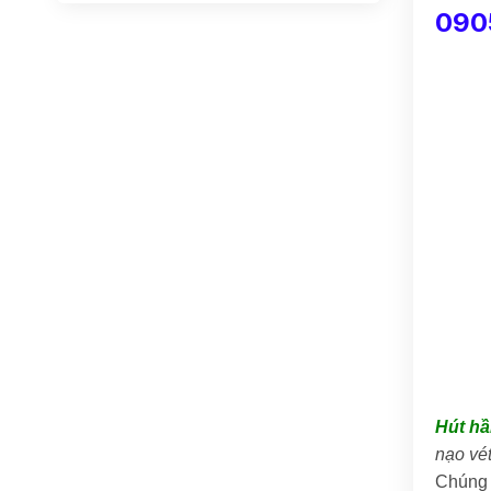
090
Hút h
nạo vé
Chúng 