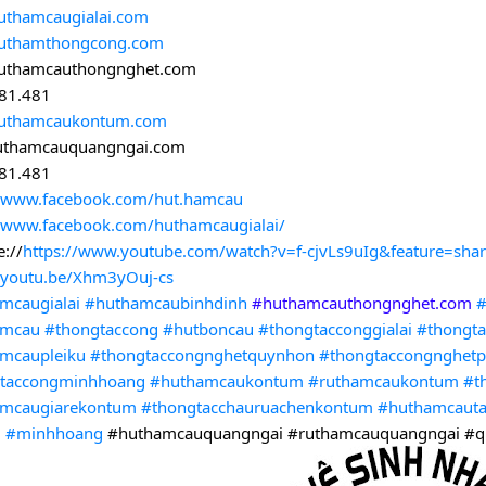
thamcaugialai.com
uthamthongcong.com
uthamcauthongnghet.com
81.481
uthamcaukontum.com
uthamcauquangngai.com
81.481
//www.facebook.com/hut.hamcau
//www.facebook.com/huthamcaugialai/
://
https://www.youtube.com/watch?v=f-cjvLs9uIg&feature=sha
//youtu.be/Xhm3yOuj-cs
mcaugialai
#huthamcaubinhdinh
#huthamca
uthongnghet.com
amcau
#thongtaccong
#hutboncau
#thongtacconggialai
#thongta
mcaupleiku
#thongtaccongnghetquynhon
#thongtaccongnghetp
taccongminhhoang
#huthamcaukontum
#ruthamcaukontum
#t
mcaugiarekontum
#thongtacchauruachenkontum
#huthamcaut
u
#minhhoang
#huthamcauquangngai #ruthamcauquangngai #q