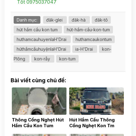
Tốt 0975037047
Danh mục:
đăk-glei
đăk-hà
đăk-tô
hút hầm cầu kon tum
hút-hầm-cầu-kon-tum
huthamcauhuyenIaH'Drai
huthamcaukontum
húthầmcầuhuyệnIaH'Drai
ia-H'Drai
kon-
Plông
kon-rẫy
kon-tum
Bài viết cùng chủ đề:
Thông Cống Nghẹt Hút
Hút Hầm Cầu Thông
Hầm Cầu Kon Tum
Cống Nghẹt Kon Tm
0783517777
0783517777