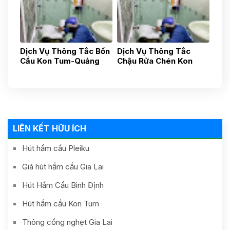
Dịch Vụ Thông Tắc Bồn
Dịch Vụ Thông Tắc
Cầu Kon Tum-Quảng
Chậu Rửa Chén Kon
Ngãi-Uy Tín Nhanh
Tum- Quảng Ngãi- Uy
Chóng, Gía Tốt 24h
Tín 24h Gía Rẻ
0587881881
0838481481
LIÊN KẾT HỮU ÍCH
Hút hầm cầu Pleiku
Giá hút hầm cầu Gia Lai
Hút Hầm Cầu Bình Định
Hút hầm cầu Kon Tum
Thông cống nghẹt Gia Lai